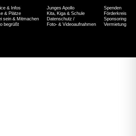
ice & Infos
Junges Apollo
Spenden
se & Plätze
Kita, Kiga & Schule
Förderkreis
i sein & Mitmachen
Datenschutz
/
Sponsoring
lo begrüßt
Foto- & Videoaufnahmen
Vermietung