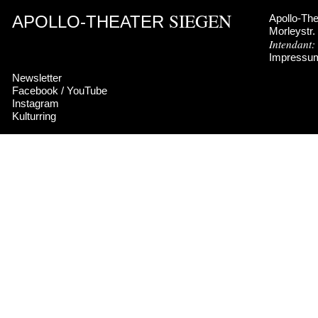
SIEGEN
APOLLO-THEATER
Apollo-The
SPIELPLAN
KARTEN
ABO
WIR
MA
Morleystr.
Intendant:
Impressu
Newsletter
Facebook
/
YouTube
Instagram
Kulturring