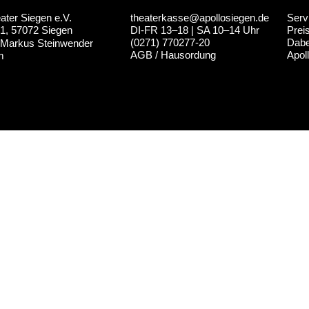
ater Siegen e.V.
theaterkasse@apollosiegen.de
Serv
GAZIN
JOBS
A-Z
 1, 57072 Siegen
DI-FR 13–18 | SA 10–14 Uhr
Prei
(0271) 770277-20
Dabe
Markus Steinwender
AGB
/
Hausordung
Apol
m