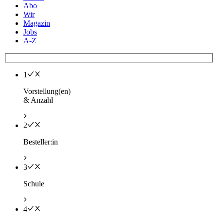
Abo
Wir
Magazin
Jobs
A-Z
1
Vorstellung(en)
& Anzahl
2
Besteller:in
3
Schule
4