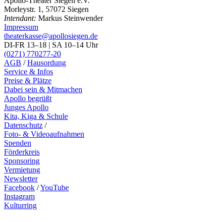
Apollo-Theater Siegen e.V.
Morleystr. 1, 57072 Siegen
Intendant:
Markus Steinwender
Impressum
theaterkasse@apollosiegen.de
DI-FR 13–18 | SA 10–14 Uhr
(0271) 770277-20
AGB
/
Hausordung
Service & Infos
Preise & Plätze
Dabei sein & Mitmachen
Apollo begrüßt
Junges Apollo
Kita, Kiga & Schule
Datenschutz
/
Foto- & Videoaufnahmen
Spenden
Förderkreis
Sponsoring
Vermietung
Newsletter
Facebook
/
YouTube
Instagram
Kulturring