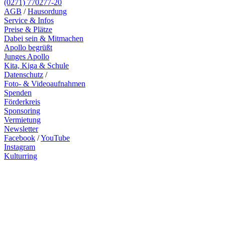
(0271) 770277-20
AGB
/
Hausordung
Service & Infos
Preise & Plätze
Dabei sein & Mitmachen
Apollo begrüßt
Junges Apollo
Kita, Kiga & Schule
Datenschutz
/
Foto- & Videoaufnahmen
Spenden
Förderkreis
Sponsoring
Vermietung
Newsletter
Facebook
/
YouTube
Instagram
Kulturring