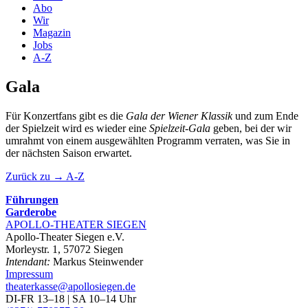
Abo
Wir
Magazin
Jobs
A-Z
Gala
Für Konzertfans gibt es die
Gala der Wiener Klassik
und zum Ende
der Spielzeit wird es wieder eine
Spielzeit-Gala
geben, bei der wir
umrahmt von einem ausgewählten Programm verraten, was Sie in
der nächsten Saison erwartet.
Zurück zu → A-Z
Führungen
Garderobe
APOLLO-THEATER
SIEGEN
Apollo-Theater Siegen e.V.
Morleystr. 1, 57072 Siegen
Intendant:
Markus Steinwender
Impressum
theaterkasse@apollosiegen.de
DI-FR 13–18 | SA 10–14 Uhr