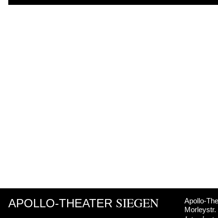
SIEGEN
APOLLO-THEATER
Apollo-The
Morleystr.