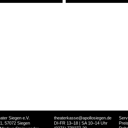
ater Siegen e.V.
theaterkasse@apollosiegen.de
Serv
 1, 57072 Siegen
DI-FR 13–18 | SA 10–14 Uhr
Prei