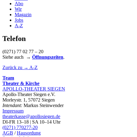
Abo
Wir
Magazin
Jobs
A-Z
Telefon
(0271) 77 02 77 – 20
Siehe auch
→
Öffnungszeiten
.
Zurück zu → A-Z
Team
Theater & Kirche
APOLLO-THEATER
SIEGEN
Apollo-Theater Siegen e.V.
Morleystr. 1, 57072 Siegen
Intendant:
Markus Steinwender
Impressum
theaterkasse@apollosiegen.de
DI-FR 13–18 | SA 10–14 Uhr
(0271) 770277-20
AGB
/
Hausordung