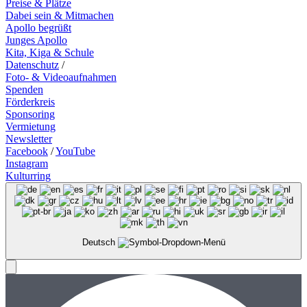
Preise & Plätze
Dabei sein & Mitmachen
Apollo begrüßt
Junges Apollo
Kita, Kiga & Schule
Datenschutz
/
Foto- & Videoaufnahmen
Spenden
Förderkreis
Sponsoring
Vermietung
Newsletter
Facebook
/
YouTube
Instagram
Kulturring
Deutsch