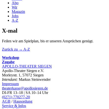
Abo
Wir
Magazin
Jobs
A-Z
X-mal
Feilen wir am Spielplan, bis er unseren Ansprüchen genügt.
Zurück zu → A-Z
Workshop
Zugabe
APOLLO-THEATER
SIEGEN
Apollo-Theater Siegen e.V.
Morleystr. 1, 57072 Siegen
Intendant:
Markus Steinwender
Impressum
theaterkasse@apollosiegen.de
DI-FR 13–18 | SA 10–14 Uhr
(0271) 770277-20
AGB
/
Hausordung
Service & Infos