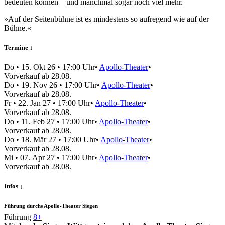
bedeuten können – und manchmal sogar noch viel mehr.
»Auf der Seitenbühne ist es mindestens so aufregend wie auf der
Bühne.«
Termine ↓
Do
•
15. Okt 26
• 17:00 Uhr
•
Apollo-Theater
•
Vor­verkauf ab 28.08.
Do
•
19. Nov 26
• 17:00 Uhr
•
Apollo-Theater
•
Vor­verkauf ab 28.08.
Fr
•
22. Jan 27
• 17:00 Uhr
•
Apollo-Theater
•
Vor­verkauf ab 28.08.
Do
•
11. Feb 27
• 17:00 Uhr
•
Apollo-Theater
•
Vor­verkauf ab 28.08.
Do
•
18. Mär 27
• 17:00 Uhr
•
Apollo-Theater
•
Vor­verkauf ab 28.08.
Mi
•
07. Apr 27
• 17:00 Uhr
•
Apollo-Theater
•
Vor­verkauf ab 28.08.
Infos ↓
Führung durchs Apollo-Theater Siegen
Führung
8+