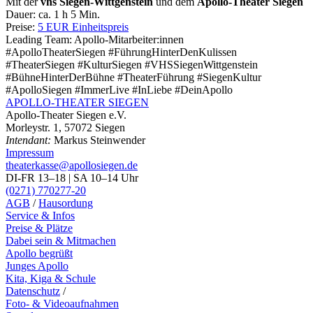
Mit der
vhs Siegen-Wittgenstein
und dem
Apollo-Theater Siegen
Dauer:
ca. 1 h 5 Min.
Preise:
5 EUR Einheitspreis
Leading Team:
Apollo-Mitarbeiter:innen
#ApolloTheaterSiegen #FührungHinterDenKulissen
#TheaterSiegen #KulturSiegen #VHSSiegenWittgenstein
#BühneHinterDerBühne #TheaterFührung #SiegenKultur
#ApolloSiegen #ImmerLive #InLiebe #DeinApollo
APOLLO-THEATER
SIEGEN
Apollo-Theater Siegen e.V.
Morleystr. 1, 57072 Siegen
Intendant:
Markus Steinwender
Impressum
theaterkasse@apollosiegen.de
DI-FR 13–18 | SA 10–14 Uhr
(0271) 770277-20
AGB
/
Hausordung
Service & Infos
Preise & Plätze
Dabei sein & Mitmachen
Apollo begrüßt
Junges Apollo
Kita, Kiga & Schule
Datenschutz
/
Foto- & Videoaufnahmen