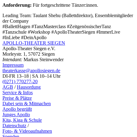
Anforderung:
Für fortgeschrittene Tänzer:innen.
Leading Team:
Taulant Shehu (Ballettdirektor), Ensemblemitglieder
der Company
#BallettHagen #TanzMasterclass #ZeitgenössischerTanz
#Tanzschule #Workshop #ApolloTheaterSiegen #ImmerLive
#InLiebe #DeinApollo
APOLLO-THEATER
SIEGEN
Apollo-Theater Siegen e.V.
Morleystr. 1, 57072 Siegen
Intendant:
Markus Steinwender
Impressum
theaterkasse@apollosiegen.de
DI-FR 13–18 | SA 10–14 Uhr
(0271) 770277-20
AGB
/
Hausordung
Service & Infos
Preise & Plätze
Dabei sein & Mitmachen
Apollo begrüßt
Junges Apollo
Kita, Kiga & Schule
Datenschutz
/
Foto- & Videoaufnahmen
Spenden