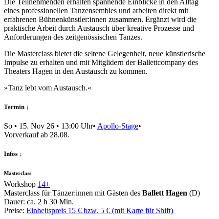
Die Teilnehmenden erhalten spannende Einblicke in den Alltag
eines professionellen Tanzensembles und arbeiten direkt mit
erfahrenen Bühnenkünstler:innen zusammen. Ergänzt wird die
praktische Arbeit durch Austausch über kreative Prozesse und
Anforderungen des zeitgenössischen Tanzes.
Die Masterclass bietet die seltene Gelegenheit, neue künstlerische
Impulse zu erhalten und mit Mitglidern der Ballettcompany des
Theaters Hagen in den Austausch zu kommen.
»Tanz lebt vom Austausch.«
Termin ↓
So
•
15. Nov 26
• 13:00 Uhr
•
Apollo-Stage
•
Vor­verkauf ab 28.08.
Infos ↓
Masterclass
Workshop
14+
Masterclass für Tänzer:innen mit Gästen des
Ballett Hagen
(D)
Dauer:
ca. 2 h 30 Min.
Preise:
Einheitspreis 15 € bzw. 5 € (mit Karte für Shift)