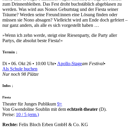
zum Drinnenbleiben. Das Fest droht buchstäblich abgeblasen zu
werden. Was wird aus Nonos Geburtstag und der Fiesta seiner
Träume? Werden seine Freund:innen eine Lösung finden oder
müssen sie Nono absagen? Vielleicht wird am Ende doch gefeiert –
nur ganz anders, als alle es sich vorgestellt haben …
»Wenn ich zehn werde, steigt eine Riesenparty, die Party aller
Partys, die absolut beste Fiesta!«
Termin ↓
Di
•
06. Okt 26
• 10:00 Uhr
•
Apollo-Stage
am Festival
•
Als Schule buchen
Nur noch 98 Plätze
Infos ↓
Fiesta
Theater für Junges Publikum
9+
Von Gwendoline Soublin mit dem
echtzeit-theater
(D).
Preise:
10 / 5 (erm.)
Rechte:
Felix Bloch Erben GmbH & Co. KG