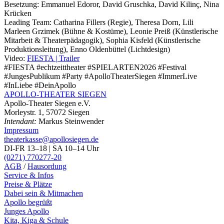
Besetzung:
Emmanuel Edoror, David Gruschka, David Kilinç, Nina
Krücken
Leading Team:
Catharina Fillers (Regie), Theresa Dorn, Lili
Marleen Grzimek (Bühne & Kostüme), Leonie Preiß (Künstlerische
Mitarbeit & Theaterpädagogik), Sophia Kisfeld (Künstlerische
Produktionsleitung), Enno Oldenbüttel (Lichtdesign)
Video:
FIESTA | Trailer
#FIESTA #echtzeittheater #SPIELARTEN2026 #Festival
#JungesPublikum #Party #ApolloTheaterSiegen #ImmerLive
#InLiebe #DeinApollo
APOLLO-THEATER
SIEGEN
Apollo-Theater Siegen e.V.
Morleystr. 1, 57072 Siegen
Intendant:
Markus Steinwender
Impressum
theaterkasse@apollosiegen.de
DI-FR 13–18 | SA 10–14 Uhr
(0271) 770277-20
AGB
/
Hausordung
Service & Infos
Preise & Plätze
Dabei sein & Mitmachen
Apollo begrüßt
Junges Apollo
Kita, Kiga & Schule