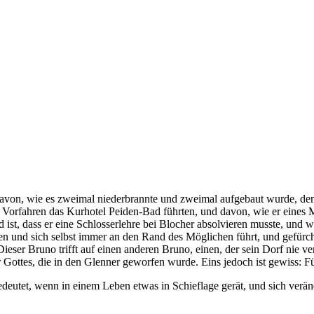
von, wie es zweimal niederbrannte und zweimal aufgebaut wurde, den H
 Vorfahren das Kurhotel Peiden-Bad führten, und davon, wie er eines 
ist, dass er eine Schlosserlehre bei Blocher absolvieren musste, und w
en und sich selbst immer an den Rand des Möglichen führt, und gefürch
eser Bruno trifft auf einen anderen Bruno, einen, der sein Dorf nie v
r Gottes, die in den Glenner geworfen wurde. Eins jedoch ist gewiss: Fü
edeutet, wenn in einem Leben etwas in Schieflage gerät, und sich verän