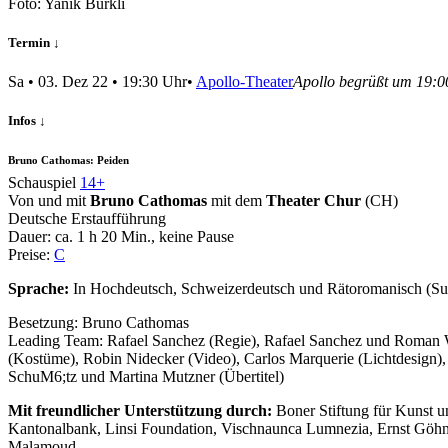
Foto: Yanik Bürkli
Termin ↓
Sa
•
03. Dez 22
• 19:30 Uhr
•
Apollo-Theater
Apollo begrüßt um 19:0
Infos ↓
Bruno Cathomas: Peiden
Schauspiel
14+
Von und mit
Bruno Cathomas
mit dem
Theater Chur
(CH)
Deutsche Erstaufführung
Dauer:
ca. 1 h 20 Min.
, keine Pause
Preise:
C
Sprache:
In Hochdeutsch, Schweizerdeutsch und Rätoromanisch (Surs
Besetzung:
Bruno Cathomas
Leading Team:
Rafael Sanchez (Regie), Rafael Sanchez und Roman W
(Kostüme), Robin Nidecker (Video), Carlos Marquerie (Lichtdesign), A
SchuM6;tz und Martina Mutzner (Übertitel)
Mit freundlicher Unterstützung durch:
Boner Stiftung für Kunst u
Kantonalbank, Linsi Foundation, Vischnaunca Lumnezia, Ernst Göhn
Malamoud