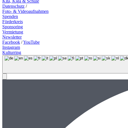
Kita, Kiga & Schule
Datenschutz
/
Foto- & Videoaufnahmen
Spenden
Förderkreis
Sponsoring
Vermietung
Newsletter
Facebook
/
YouTube
Instagram
Kulturring