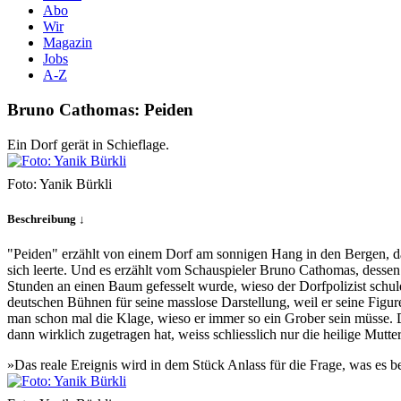
Abo
Wir
Magazin
Jobs
A-Z
Bruno Cathomas: Peiden
Ein Dorf gerät in Schieflage.
Foto: Yanik Bürkli
Beschreibung ↓
"Peiden" erzählt von einem Dorf am sonnigen Hang in den Bergen, da
sich leerte. Und es erzählt vom Schauspieler Bruno Cathomas, dessen
Stunden an einen Baum gefesselt wurde, wieso der Dorfpolizist schuld 
deutschen Bühnen für seine masslose Darstellung, weil er seine Figur
man schon mal die Klage, wieso er immer so ein Grober sein müsse. Di
dann wirklich zugetragen hat, weiss schliesslich nur die heilige Mutte
»Das reale Ereignis wird in dem Stück Anlass für die Frage, was es b