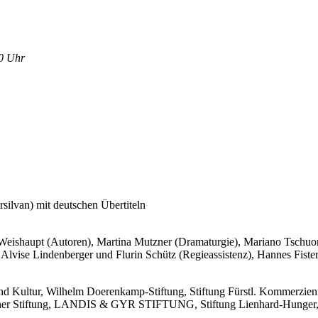
0 Uhr
ilvan) mit deutschen Übertiteln
eishaupt (Autoren), Martina Mutzner (Dramaturgie), Mariano Tschuor 
lvise Lindenberger und Flurin Schütz (Regieassistenz), Hannes Fister (
nd Kultur, Wilhelm Doerenkamp-Stiftung, Stiftung Fürstl. Kommerzienr
er Stiftung, LANDIS & GYR STIFTUNG, Stiftung Lienhard-Hunger, Stif