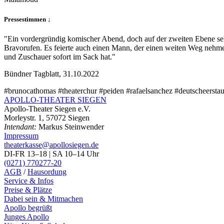
Pressestimmen ↓
"Ein vordergründig komischer Abend, doch auf der zweiten Ebene sehr
Bravorufen. Es feierte auch einen Mann, der einen weiten Weg nehme
und Zuschauer sofort im Sack hat."
Bündner Tagblatt, 31.10.2022
#brunocathomas #theaterchur #peiden #rafaelsanchez #deutscheersta
APOLLO-THEATER
SIEGEN
Apollo-Theater Siegen e.V.
Morleystr. 1, 57072 Siegen
Intendant:
Markus Steinwender
Impressum
theaterkasse@apollosiegen.de
DI-FR 13–18 | SA 10–14 Uhr
(0271) 770277-20
AGB
/
Hausordung
Service & Infos
Preise & Plätze
Dabei sein & Mitmachen
Apollo begrüßt
Junges Apollo