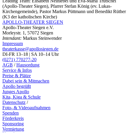
Leading Team:
Elisabeth Nelhiebel und Eva-Maria Trütschel
(Apollo-Theater Siegen), Pfarrer Stefan König (ev. Lukas-
Kirchengemeinde), Pastor Markus Püttmann und Benedikt Rüther
(K3 der katholischen Kirche)
APOLLO-THEATER
SIEGEN
Apollo-Theater Siegen e.V.
Morleystr. 1, 57072 Siegen
Intendant:
Markus Steinwender
Impressum
theaterkasse@apollosiegen.de
DI-FR 13–18 | SA 10–14 Uhr
(0271) 770277-20
AGB
/
Hausordung
Service & Infos
Preise & Plätze
Dabei sein & Mitmachen
Apollo begrüßt
Junges Apollo
Kita, Kiga & Schule
Datenschutz
/
Foto- & Videoaufnahmen
Spenden
Förderkreis
Sponsoring
Vermietung