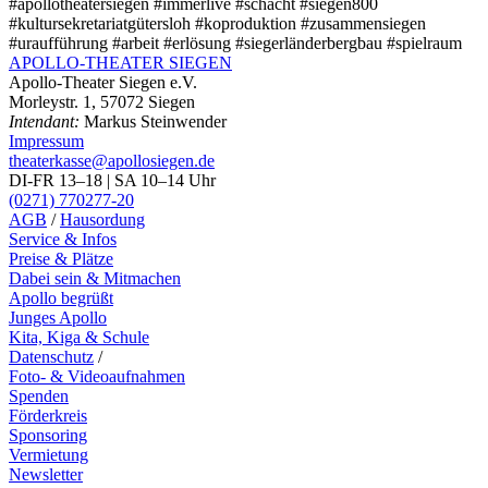
#apollotheatersiegen #immerlive #schacht #siegen800
#kultursekretariatgütersloh #koproduktion #zusammensiegen
#uraufführung #arbeit #erlösung #siegerländerbergbau #spielraum
APOLLO-THEATER
SIEGEN
Apollo-Theater Siegen e.V.
Morleystr. 1, 57072 Siegen
Intendant:
Markus Steinwender
Impressum
theaterkasse@apollosiegen.de
DI-FR 13–18 | SA 10–14 Uhr
(0271) 770277-20
AGB
/
Hausordung
Service & Infos
Preise & Plätze
Dabei sein & Mitmachen
Apollo begrüßt
Junges Apollo
Kita, Kiga & Schule
Datenschutz
/
Foto- & Videoaufnahmen
Spenden
Förderkreis
Sponsoring
Vermietung
Newsletter