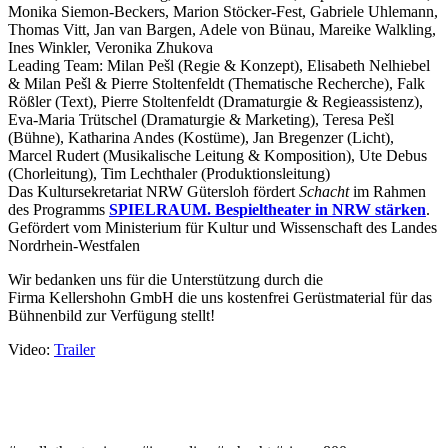
Monika Siemon-Beckers, Marion Stöcker-Fest, Gabriele Uhlemann,
Thomas Vitt, Jan van Bargen, Adele von Bünau, Mareike Walkling,
Ines Winkler, Veronika Zhukova
Leading Team:
Milan Pešl (Regie & Konzept), Elisabeth Nelhiebel
& Milan Pešl & Pierre Stoltenfeldt (Thematische Recherche), Falk
Rößler (Text), Pierre Stoltenfeldt (Dramaturgie & Regieassistenz),
Eva-Maria Trütschel (Dramaturgie & Marketing), Teresa Pešl
(Bühne), Katharina Andes (Kostüme), Jan Bregenzer (Licht),
Marcel Rudert (Musikalische Leitung & Komposition), Ute Debus
(Chorleitung), Tim Lechthaler (Produktionsleitung)
Das Kultursekretariat NRW Gütersloh fördert
Schacht
im Rahmen
des Programms
SPIELRAUM. Bespieltheater in NRW stärken
.
Gefördert vom Ministerium für Kultur und Wissenschaft des Landes
Nordrhein-Westfalen
Wir bedanken uns für die Unterstützung durch die
Firma Kellershohn GmbH die uns kostenfrei Gerüstmaterial für das
Bühnenbild zur Verfügung stellt!
Video:
Trailer