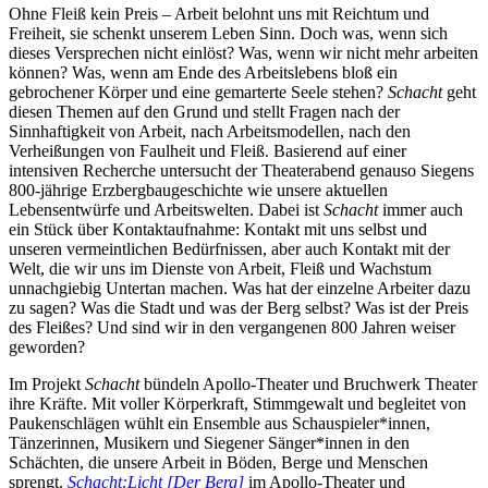
Ohne Fleiß kein Preis – Arbeit belohnt uns mit Reichtum und
Freiheit, sie schenkt unserem Leben Sinn. Doch was, wenn sich
dieses Versprechen nicht einlöst? Was, wenn wir nicht mehr arbeiten
können? Was, wenn am Ende des Arbeitslebens bloß ein
gebrochener Körper und eine gemarterte Seele stehen?
Schacht
geht
diesen Themen auf den Grund und stellt Fragen nach der
Sinnhaftigkeit von Arbeit, nach Arbeitsmodellen, nach den
Verheißungen von Faulheit und Fleiß. Basierend auf einer
intensiven Recherche untersucht der Theaterabend genauso Siegens
800-jährige Erzbergbaugeschichte wie unsere aktuellen
Lebensentwürfe und Arbeitswelten. Dabei ist
Schacht
immer auch
ein Stück über Kontaktaufnahme: Kontakt mit uns selbst und
unseren vermeintlichen Bedürfnissen, aber auch Kontakt mit der
Welt, die wir uns im Dienste von Arbeit, Fleiß und Wachstum
unnachgiebig Untertan machen. Was hat der einzelne Arbeiter dazu
zu sagen? Was die Stadt und was der Berg selbst? Was ist der Preis
des Fleißes? Und sind wir in den vergangenen 800 Jahren weiser
geworden?
Im Projekt
Schacht
bündeln Apollo-Theater und Bruchwerk Theater
ihre Kräfte. Mit voller Körperkraft, Stimmgewalt und begleitet von
Paukenschlägen wühlt ein Ensemble aus Schauspieler*innen,
Tänzerinnen, Musikern und Siegener Sänger*innen in den
Schächten, die unsere Arbeit in Böden, Berge und Menschen
sprengt.
Schacht:Licht [Der Berg]
im Apollo-Theater und