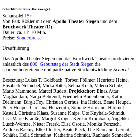
Schacht:Finsternis [Die Zwerge]
Schauspiel
15+
Von Falk Rößler mit dem
Apollo-Theater Siegen
und dem
Bruchwerk Theater
(D)
Dauer:
ca. 1 h 10 Min.
Preise:
Sonderpreise
Uraufführung
Das Apollo-Theater Siegen und das Bruchwerk Theater produzieren
anlässlich des
800. Geburtstag der Stadt Siegen
die
spartenübergreifende und partizipative Stückentwicklung
Schacht
.
Besetzung:
Lukas T. Goldbach, Torben Föllmer, Henriette Heine,
Elisabeth Nelhiebel, Mirka Ritter, Selina Koch, Valeria Schulz,
Mario Mammone, Marcel Rudert;
Projektchor:
Elnaz Attar
Moghaddam, Nadja Behrendt, Friedhelm Büdenbender, Katrin
Dielmann, Birgit Fey, Christian Gerhus, Ina Heider, Beate Heupel,
Peter Heupel, Christina Heuzeroth, Simone Hofmann, Hartmut
Kastell, Christina Klaas, Susanne Knips, Ute Knyhala-Schmidt,
Lisa-Marie Krauße, Margrit Kröger. Kerstin Krombach, Angelika
Lusch-Wernze, Nieter Freerk, Elisa Osoria, Monika Pertzsch,
Andreas Raemy, Elke Pfeiffer, Beate Pieck, Ute Reimann, Gernot
Schäfer, Hella Schmeling, Katharina Schmidt, Raphaela Schneider,