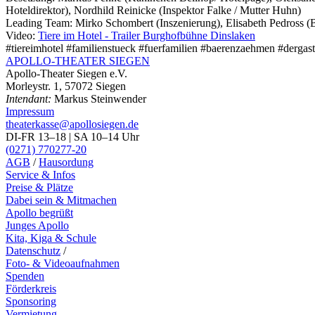
Hoteldirektor), Nordhild Reinicke (Inspektor Falke / Mutter Huhn)
Leading Team:
Mirko Schombert (Inszenierung), Elisabeth Pedross 
Video:
Tiere im Hotel - Trailer Burghofbühne Dinslaken
#tiereimhotel #familienstueck #fuerfamilien #baerenzaehmen #dergast
APOLLO-THEATER
SIEGEN
Apollo-Theater Siegen e.V.
Morleystr. 1, 57072 Siegen
Intendant:
Markus Steinwender
Impressum
theaterkasse@apollosiegen.de
DI-FR 13–18 | SA 10–14 Uhr
(0271) 770277-20
AGB
/
Hausordung
Service & Infos
Preise & Plätze
Dabei sein & Mitmachen
Apollo begrüßt
Junges Apollo
Kita, Kiga & Schule
Datenschutz
/
Foto- & Videoaufnahmen
Spenden
Förderkreis
Sponsoring
Vermietung