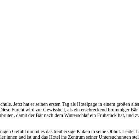
ule. Jetzt hat er seinen ersten Tag als Hotelpage in einem großen alte
iese Furcht wird zur Gewissheit, als ein erschreckend brummiger Bär v
zubrüten, damit der Bär nach dem Winterschlaf ein Frühstück hat, und
migen Gefühl nimmt es das treuherzige Küken in seine Obhut. Leider hat
r:innenjagd ist und das Hotel ins Zentrum seiner Untersuchungen stellt