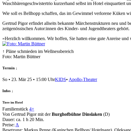
Waschbärengeschwistertrio kurzerhand selbst im Hotel einquartiert und
Wie soll es Bellhopp schaffen, das im Gewimmel verlorene Küken wi
Gertrud Pigor erfindet allseits bekannte Märchenstrukturen neu und 
zeitgenössischen Autor:innen des Kinder- und Jugendtheaters gehört.
»Herzlich willkommen. Wir hoffen, Sie hatten eine gute Anreise un
↑ Pläne schmieden im Wellnessbereich
Foto: Martin Büttner
Termin ↓
So
•
23. Mär 25
• 15:00 Uhr
KIDS
•
Apollo-Theater
Infos ↓
Tiere im Hotel
Familienstück
4+
Von Gertrud Pigor mit der
Burghofbühne Dinslaken
(D)
Dauer:
ca. 1 h 20 Min.
Preise:
A
Besetzung:
Markus Penne (Kaninchen Bellhop/ Hotelpage), Oleksand