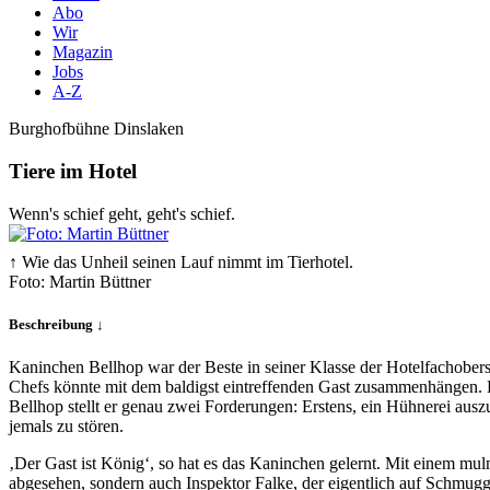
Abo
Wir
Magazin
Jobs
A-Z
Burghofbühne Dinslaken
Tiere im Hotel
Wenn's schief geht, geht's schief.
↑ Wie das Unheil seinen Lauf nimmt im Tierhotel.
Foto: Martin Büttner
Beschreibung ↓
Kaninchen Bellhop war der Beste in seiner Klasse der Hotelfachobersch
Chefs könnte mit dem baldigst eintreffenden Gast zusammenhängen. D
Bellhop stellt er genau zwei Forderungen: Erstens, ein Hühnerei aus
jemals zu stören.
‚Der Gast ist König‘, so hat es das Kaninchen gelernt. Mit einem mul
abgesehen, sondern auch Inspektor Falke, der eigentlich auf Schmuggle