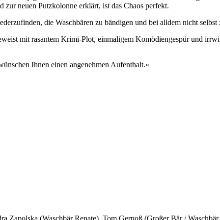
 zur neuen Putzkolonne erklärt, ist das Chaos perfekt.
ederzufinden, die Waschbären zu bändigen und bei alldem nicht selbs
beweist mit rasantem Krimi-Plot, einmaligem Komödiengespür und irrwit
d wünschen Ihnen einen angenehmen Aufenthalt.«
ra Zapolska (Waschbär Renate), Tom Gernoß (Großer Bär / Waschbär 