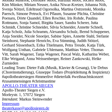
Monika Misterek, Dorothee Moos, Hartmut Moos, Jochen Moos,
Kim Münker, Miriam Neuser, Anika Niwar-Kretzer, Johanna Nöh,
Svenja Nötzel, Edeltraud Ogorsolka, Martina Ostrzenski, Monika
Paersch, Simone Petruck, Evi Pflaum, Susanne Plichta, Christine
Poenaru, Dörte Quandel, Ellen Reschke, Iris Rohde, Paulina
Rottmann, Sonja Samol, Birgitta Sauer, Sandra Scherer, Jutta
Schmidt, Christine Schneider, Silvia Schneider, Annette Schnell,
Katja Scholz, Julia Schramm, Alexandra Schulz, Bernd Schuppener,
Anja Sneider, Nicole Snoeijer, Sabine Spies, Annette Stahl, Stefanie
Steinhorst, Stephanie Henrichs, Eva Stimming, Judith Stötzel,
Gerhard Süssenbach, Erika Thielmann, Petra Treude, Katja Türk,
Wolfgang Unthan, Gabriele Uhlemann, Matthias Vetter, Thomas
Vitt, Sarah Wagener, Tanja Wagener, Pascal Walz, Katharina Weber,
Elke Weigand, Anna Weissenberger, Reiner Zankowski, Heike
Zurnieden
Leading Team:
Dieter Falk (Musik, Klavier & Gesang), Ute Debus
(Choreinstudierung), Giuseppe Todaro (Projektleitung & Inspizienz)
#apollotheatersiegen #immerlive #dieterfalk #weihnachtskonzert
#zusammensingen #christmastime
APOLLO-THEATER
SIEGEN
Apollo-Theater Siegen e.V.
Morleystr. 1, 57072 Siegen
Intendant:
Markus Steinwender
Impressum
theaterkasse@apollosiegen.de