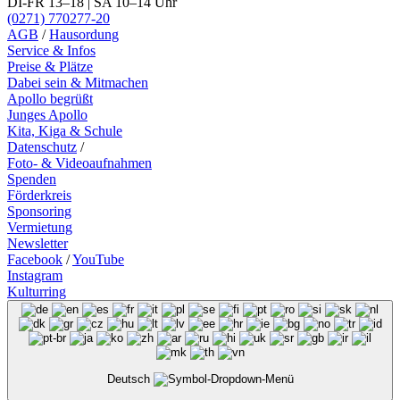
DI-FR 13–18 | SA 10–14 Uhr
(0271) 770277-20
AGB
/
Hausordung
Service & Infos
Preise & Plätze
Dabei sein & Mitmachen
Apollo begrüßt
Junges Apollo
Kita, Kiga & Schule
Datenschutz
/
Foto- & Videoaufnahmen
Spenden
Förderkreis
Sponsoring
Vermietung
Newsletter
Facebook
/
YouTube
Instagram
Kulturring
Deutsch