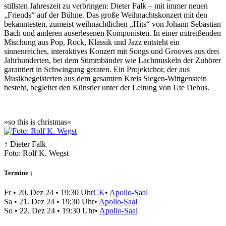
stillsten Jahreszeit zu verbringen: Dieter Falk – mit immer neuen
„Friends“ auf der Bühne. Das große Weihnachtskonzert mit den
bekanntesten, zumeist weihnachtlichen „Hits“ von Johann Sebastian
Bach und anderen auserlesenen Komponisten. In einer mitreißenden
Mischung aus Pop, Rock, Klassik und Jazz entsteht ein
sinnenreiches, interaktives Konzert mit Songs und Grooves aus drei
Jahrhunderten, bei dem Stimmbänder wie Lachmuskeln der Zuhörer
garantiert in Schwingung geraten. Ein Projektchor, der aus
Musikbegeisterten aus dem gesamten Kreis Siegen-Wittgenstein
besteht, begleitet den Künstler unter der Leitung von Ute Debus.
»so this is christmas«
↑ Dieter Falk
Foto: Rolf K. Wegst
Termine ↓
Fr
•
20. Dez 24
• 19:30 Uhr
CK
•
Apollo-Saal
Sa
•
21. Dez 24
• 19:30 Uhr
•
Apollo-Saal
So
•
22. Dez 24
• 19:30 Uhr
•
Apollo-Saal