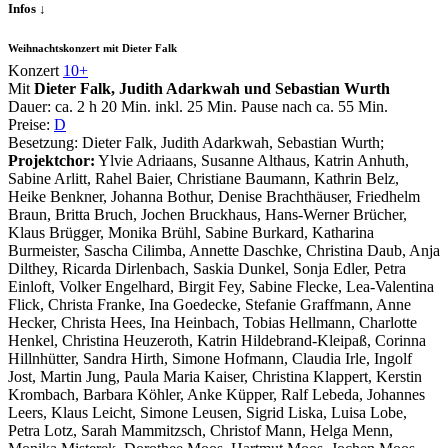
Infos ↓
Weihnachtskonzert mit Dieter Falk
Konzert
10+
Mit
Dieter Falk, Judith Adarkwah und Sebastian Wurth
Dauer:
ca. 2 h 20 Min.
inkl. 25 Min. Pause nach ca. 55 Min.
Preise:
D
Besetzung:
Dieter Falk, Judith Adarkwah, Sebastian Wurth;
Projektchor:
Ylvie Adriaans, Susanne Althaus, Katrin Anhuth,
Sabine Arlitt, Rahel Baier, Christiane Baumann, Kathrin Belz,
Heike Benkner, Johanna Bothur, Denise Brachthäuser, Friedhelm
Braun, Britta Bruch, Jochen Bruckhaus, Hans-Werner Brücher,
Klaus Brügger, Monika Brühl, Sabine Burkard, Katharina
Burmeister, Sascha Cilimba, Annette Daschke, Christina Daub, Anja
Dilthey, Ricarda Dirlenbach, Saskia Dunkel, Sonja Edler, Petra
Einloft, Volker Engelhard, Birgit Fey, Sabine Flecke, Lea-Valentina
Flick, Christa Franke, Ina Goedecke, Stefanie Graffmann, Anne
Hecker, Christa Hees, Ina Heinbach, Tobias Hellmann, Charlotte
Henkel, Christina Heuzeroth, Katrin Hildebrand-Kleipaß, Corinna
Hillnhütter, Sandra Hirth, Simone Hofmann, Claudia Irle, Ingolf
Jost, Martin Jung, Paula Maria Kaiser, Christina Klappert, Kerstin
Krombach, Barbara Köhler, Anke Küpper, Ralf Lebeda, Johannes
Leers, Klaus Leicht, Simone Leusen, Sigrid Liska, Luisa Lobe,
Petra Lotz, Sarah Mammitzsch, Christof Mann, Helga Menn,