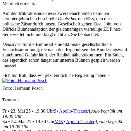
Mehrheit erreicht.
Auf den Mikrokosmos dieser zwei benachbarten Familien
heruntergebrochen beschreibt
Deutscher
den Riss, den diese
politische Zäsur durch unsere Gesellschaft gehen lässt. John von
Düffels Bühnenadaption der gleichnamigen vierteilige ZDF neo-
Serie wertet nicht und klagt nicht an. Sie beobachtet.
Deutscher
für die Bühne ist eine fiktionale gesellschaftliche
Versuchsanordnung, die nach den Ergebnissen der Bundestagswahl
zunehmend Gefahr läuft, der Realität näherzukommen. Ein Stück,
das eigentlich schon längst auf unseren Bühnen gespielt werden
müsste!
»Ich bin froh, dass wir jetzt endlich 'ne Regierung haben.«
Foto: Hermann Posch
Termine ↓
Fr
•
23. Mai 25
• 19:30 Uhr
S
•
Apollo-Theater
Apollo begrüßt um
19:00 Uhr
Sa
•
24. Mai 25
• 19:30 Uhr
MIX
•
Apollo-Theater
Apollo begrüßt
um 19:00 Uhr