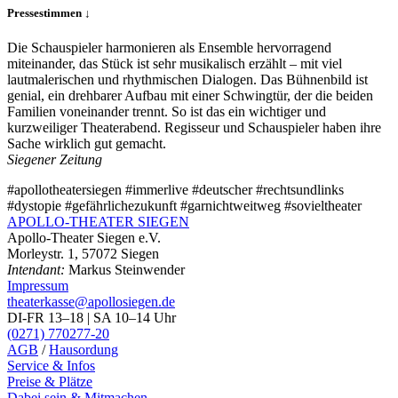
Pressestimmen ↓
Die Schauspieler harmonieren als Ensemble hervorragend
miteinander, das Stück ist sehr musikalisch erzählt – mit viel
lautmalerischen und rhythmischen Dialogen. Das Bühnenbild ist
genial, ein drehbarer Aufbau mit einer Schwingtür, der die beiden
Familien voneinander trennt. So ist das ein wichtiger und
kurzweiliger Theaterabend. Regisseur und Schauspieler haben ihre
Sache wirklich gut gemacht.
Siegener Zeitung
#apollotheatersiegen #immerlive #deutscher #rechtsundlinks
#dystopie #gefährlichezukunft #garnichtweitweg #sovieltheater
APOLLO-THEATER
SIEGEN
Apollo-Theater Siegen e.V.
Morleystr. 1, 57072 Siegen
Intendant:
Markus Steinwender
Impressum
theaterkasse@apollosiegen.de
DI-FR 13–18 | SA 10–14 Uhr
(0271) 770277-20
AGB
/
Hausordung
Service & Infos
Preise & Plätze
Dabei sein & Mitmachen