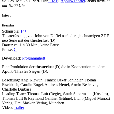
So
•
25. Mai 25
• 19:30 Uhr
C
JAP
•
Apollo-Theater
Apollo begrüßt
um 19:00 Uhr
Infos ↓
Deutscher
Schauspiel
14+
Theaterfassung von John von Düffel nach der gleichnamigen ZDF
neo Serie mit der
theaterlust
(D)
Dauer:
ca. 1 h 30 Min.
, keine Pause
Preise:
C
Download:
Programmheft
Eine Produktion der
theaterlust
(D) die in Kooperation mit dem
Apollo Theater Siegen
(D).
Besetzung:
Anja Klawun, Franck Oskar Schindler, Florian
Fischbach, Carolin Engel, Andreas Hertel, Armin Besirevic,
Charlotte Durbass
Leading Team:
Thomas Luft (Regie), Sarah Silbermann (Kostüm),
Thomas Luft & Raymond Gantner (Bühne), Licht (Miguel Muñoz)
Verlag:
Drei Masken Verlag, München
Video:
Trailer