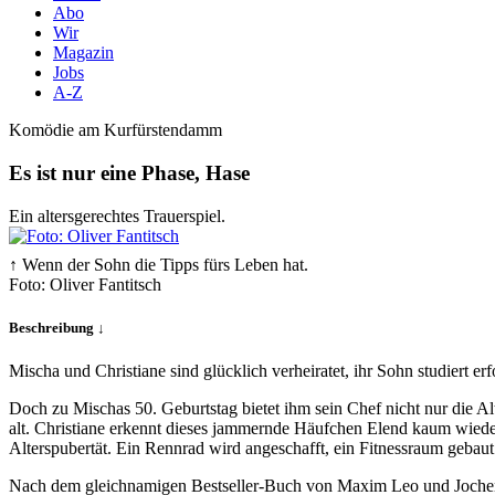
Abo
Wir
Magazin
Jobs
A-Z
Komödie am Kurfürstendamm
Es ist nur eine Phase, Hase
Ein altersgerechtes Trauerspiel.
↑ Wenn der Sohn die Tipps fürs Leben hat.
Foto: Oliver Fantitsch
Beschreibung ↓
Mischa und Christiane sind glücklich verheiratet, ihr Sohn studiert er
Doch zu Mischas 50. Geburtstag bietet ihm sein Chef nicht nur die Alt
alt. Christiane erkennt dieses jammernde Häufchen Elend kaum wiede
Alterspubertät. Ein Rennrad wird angeschafft, ein Fitnessraum gebaut
Nach dem gleichnamigen Bestseller-Buch von Maxim Leo und Jochen G