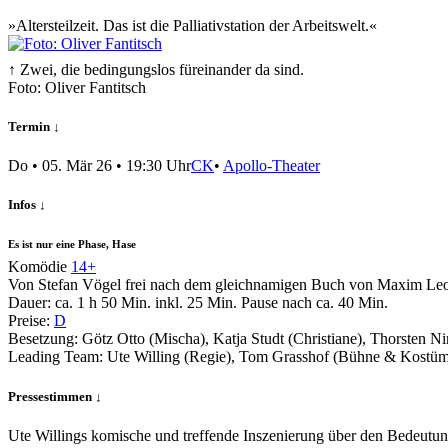
»Altersteilzeit. Das ist die Palliativstation der Arbeitswelt.«
↑ Zwei, die bedingungslos füreinander da sind.
Foto: Oliver Fantitsch
Termin ↓
Do
•
05. Mär 26
• 19:30 Uhr
CK
•
Apollo-Theater
Infos ↓
Es ist nur eine Phase, Hase
Komödie
14+
Von Stefan Vögel frei nach dem gleichnamigen Buch von Maxim Leo
Dauer:
ca. 1 h 50 Min.
inkl. 25 Min. Pause nach ca. 40 Min.
Preise:
D
Besetzung:
Götz Otto (Mischa), Katja Studt (Christiane), Thorsten N
Leading Team:
Ute Willing (Regie), Tom Grasshof (Bühne & Kostü
Pressestimmen ↓
Ute Willings komische und treffende Inszenierung über den Bedeutung