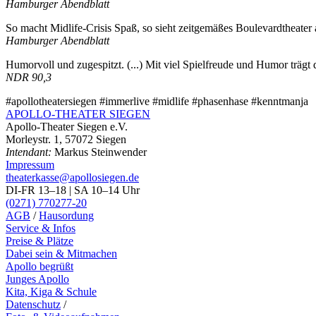
Hamburger Abendblatt
So macht Midlife-Crisis Spaß, so sieht zeitgemäßes Boulevardtheater 
Hamburger Abendblatt
Humorvoll und zugespitzt. (...) Mit viel Spielfreude und Humor träg
NDR 90,3
#apollotheatersiegen #immerlive #midlife #phasenhase #kenntmanja
APOLLO-THEATER
SIEGEN
Apollo-Theater Siegen e.V.
Morleystr. 1, 57072 Siegen
Intendant:
Markus Steinwender
Impressum
theaterkasse@apollosiegen.de
DI-FR 13–18 | SA 10–14 Uhr
(0271) 770277-20
AGB
/
Hausordung
Service & Infos
Preise & Plätze
Dabei sein & Mitmachen
Apollo begrüßt
Junges Apollo
Kita, Kiga & Schule
Datenschutz
/