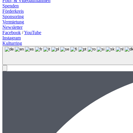
Foto- & Videoaufnahmen
Spenden
Förderkreis
Sponsoring
Vermietung
Newsletter
Facebook
/
YouTube
Instagram
Kulturring