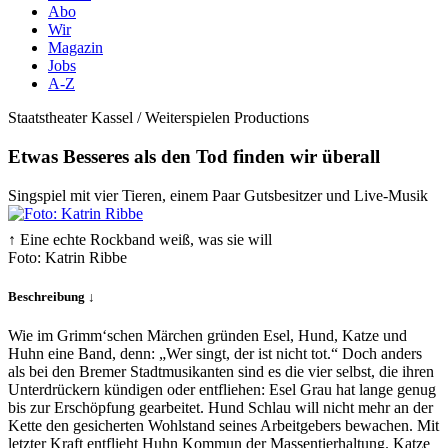
Abo
Wir
Magazin
Jobs
A-Z
Staatstheater Kassel / Weiterspielen Productions
Etwas Besseres als den Tod finden wir überall
Singspiel mit vier Tieren, einem Paar Gutsbesitzer und Live-Musik
↑ Eine echte Rockband weiß, was sie will
Foto: Katrin Ribbe
Beschreibung ↓
Wie im Grimm‘schen Märchen gründen Esel, Hund, Katze und
Huhn eine Band, denn: „Wer singt, der ist nicht tot.“ Doch anders
als bei den Bremer Stadtmusikanten sind es die vier selbst, die ihren
Unterdrückern kündigen oder entfliehen: Esel Grau hat lange genug
bis zur Erschöpfung gearbeitet. Hund Schlau will nicht mehr an der
Kette den gesicherten Wohlstand seines Arbeitgebers bewachen. Mit
letzter Kraft entflieht Huhn Kommun der Massentierhaltung. Katze