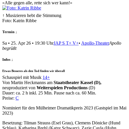
»Alle gegen alle, rette sich wer kann!«
↑ Musizieren hebt die Stimmung
Foto: Katrin Ribbe
Termin ↓
Sa
•
25. Apr 26
• 19:30 Uhr
JAP
S
T+
V+
•
Apollo-Theater
Apollo
begrüßt
Infos ↓
Etwas Besseres als den Tod finden wir überall
Schauspiel mit Musik
14+
Von Martin Heckmanns am
Staatstheater Kassel (D),
neuproduziert von
Weiterspielen Productions
(D)
Dauer:
ca. 2 h
inkl. 25 Min. Pause nach ca. 60 Min.
Preise:
C
Nominiert für den Mülheimer Dramatikpreis 2023 (Gastspiel im Mai
2023)
Besetzung:
Tilman Strauss (Esel Grau), Clemens Dönicke (Hund
Schlau), Katharina Brehl (Katze Schwarz), Zazie Cayla (Huhn