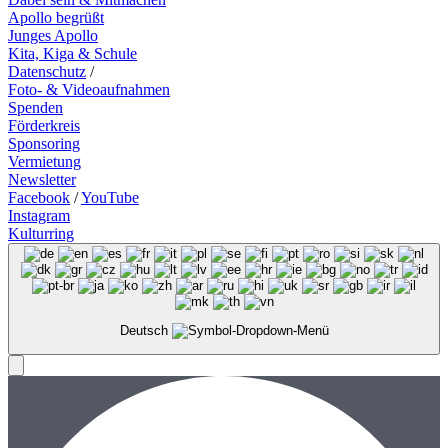
Apollo begrüßt
Junges Apollo
Kita, Kiga & Schule
Datenschutz
/
Foto- & Videoaufnahmen
Spenden
Förderkreis
Sponsoring
Vermietung
Newsletter
Facebook
/
YouTube
Instagram
Kulturring
Deutsch