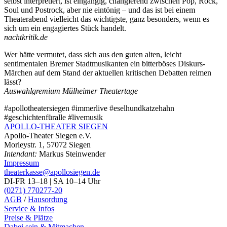
selbst interpretiert, ist eingängig, changierend zwischen Pop, Rock,
Soul und Postrock, aber nie eintönig – und das ist bei einem
Theaterabend vielleicht das wichtigste, ganz besonders, wenn es
sich um ein engagiertes Stück handelt.
nachtkritik.de
Wer hätte vermutet, dass sich aus den guten alten, leicht
sentimentalen Bremer Stadtmusikanten ein bitterböses Diskurs-
Märchen auf dem Stand der aktuellen kritischen Debatten reimen
lässt?
Auswahlgremium Mülheimer Theatertage
#apollotheatersiegen #immerlive #eselhundkatzehahn
#geschichtenfüralle #livemusik
APOLLO-THEATER
SIEGEN
Apollo-Theater Siegen e.V.
Morleystr. 1, 57072 Siegen
Intendant:
Markus Steinwender
Impressum
theaterkasse@apollosiegen.de
DI-FR 13–18 | SA 10–14 Uhr
(0271) 770277-20
AGB
/
Hausordung
Service & Infos
Preise & Plätze
Dabei sein & Mitmachen