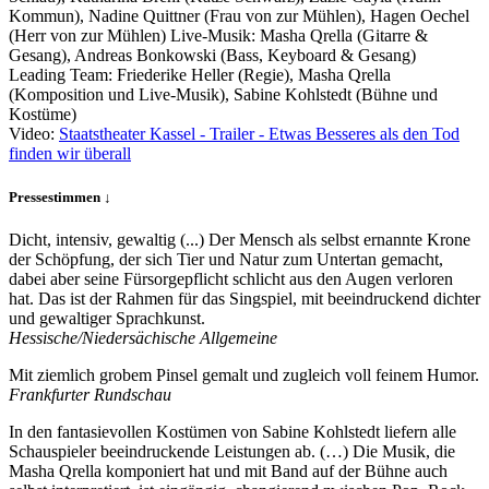
Kommun), Nadine Quittner (Frau von zur Mühlen), Hagen Oechel
(Herr von zur Mühlen) Live-Musik: Masha Qrella (Gitarre &
Gesang), Andreas Bonkowski (Bass, Keyboard & Gesang)
Leading Team:
Friederike Heller (Regie), Masha Qrella
(Komposition und Live-Musik), Sabine Kohlstedt (Bühne und
Kostüme)
Video:
Staatstheater Kassel - Trailer - Etwas Besseres als den Tod
finden wir überall
Pressestimmen ↓
Dicht, intensiv, gewaltig (...) Der Mensch als selbst ernannte Krone
der Schöpfung, der sich Tier und Natur zum Untertan gemacht,
dabei aber seine Fürsorgepflicht schlicht aus den Augen verloren
hat. Das ist der Rahmen für das Singspiel, mit beeindruckend dichter
und gewaltiger Sprachkunst.
Hessische/Niedersächische Allgemeine
Mit ziemlich grobem Pinsel gemalt und zugleich voll feinem Humor.
Frankfurter Rundschau
In den fantasievollen Kostümen von Sabine Kohlstedt liefern alle
Schauspieler beeindruckende Leistungen ab. (…) Die Musik, die
Masha Qrella komponiert hat und mit Band auf der Bühne auch