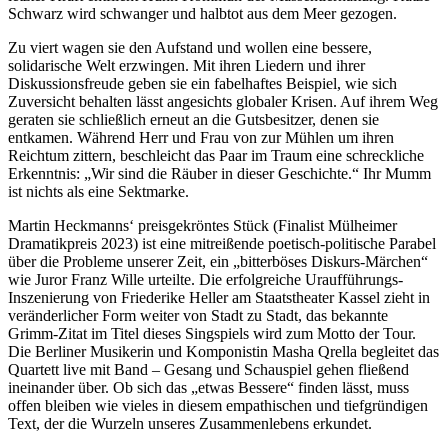
Schwarz wird schwanger und halbtot aus dem Meer gezogen.
Zu viert wagen sie den Aufstand und wollen eine bessere,
solidarische Welt erzwingen. Mit ihren Liedern und ihrer
Diskussionsfreude geben sie ein fabelhaftes Beispiel, wie sich
Zuversicht behalten lässt angesichts globaler Krisen. Auf ihrem Weg
geraten sie schließlich erneut an die Gutsbesitzer, denen sie
entkamen. Während Herr und Frau von zur Mühlen um ihren
Reichtum zittern, beschleicht das Paar im Traum eine schreckliche
Erkenntnis: „Wir sind die Räuber in dieser Geschichte.“ Ihr Mumm
ist nichts als eine Sektmarke.
Martin Heckmanns‘ preisgekröntes Stück (Finalist Mülheimer
Dramatikpreis 2023) ist eine mitreißende poetisch-politische Parabel
über die Probleme unserer Zeit, ein „bitterböses Diskurs-Märchen“
wie Juror Franz Wille urteilte. Die erfolgreiche Uraufführungs-
Inszenierung von Friederike Heller am Staatstheater Kassel zieht in
veränderlicher Form weiter von Stadt zu Stadt, das bekannte
Grimm-Zitat im Titel dieses Singspiels wird zum Motto der Tour.
Die Berliner Musikerin und Komponistin Masha Qrella begleitet das
Quartett live mit Band – Gesang und Schauspiel gehen fließend
ineinander über. Ob sich das „etwas Bessere“ finden lässt, muss
offen bleiben wie vieles in diesem empathischen und tiefgründigen
Text, der die Wurzeln unseres Zusammenlebens erkundet.