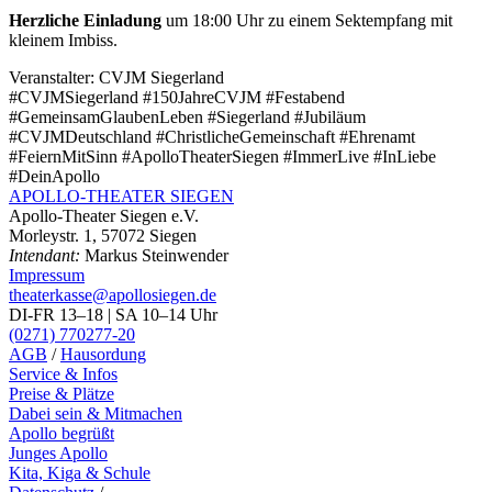
Herzliche Einladung
um 18:00 Uhr zu einem Sektempfang mit
kleinem Imbiss.
Veranstalter:
CVJM Siegerland
#CVJMSiegerland #150JahreCVJM #Festabend
#GemeinsamGlaubenLeben #Siegerland #Jubiläum
#CVJMDeutschland #ChristlicheGemeinschaft #Ehrenamt
#FeiernMitSinn #ApolloTheaterSiegen #ImmerLive #InLiebe
#DeinApollo
APOLLO-THEATER
SIEGEN
Apollo-Theater Siegen e.V.
Morleystr. 1, 57072 Siegen
Intendant:
Markus Steinwender
Impressum
theaterkasse@apollosiegen.de
DI-FR 13–18 | SA 10–14 Uhr
(0271) 770277-20
AGB
/
Hausordung
Service & Infos
Preise & Plätze
Dabei sein & Mitmachen
Apollo begrüßt
Junges Apollo
Kita, Kiga & Schule