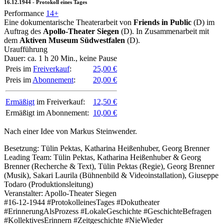
16.12.1944 - Protokoll eines Tages
Performance
14+
Eine dokumentarische Theaterarbeit von
Friends in Public
(D) im
Auftrag des
Apollo-Theater Siegen
(D). In Zusammenarbeit mit
dem
Aktiven Museum Südwestfalen
(D).
Uraufführung
Dauer:
ca. 1 h 20 Min.
, keine Pause
Preis im
Freiverkauf
:
25,00 €
Preis im
Abonnement
:
20,00 €
Ermäßigt
im Freiverkauf:
12,50 €
Ermäßigt im Abonnement:
10,00 €
Nach einer Idee von Markus Steinwender.
Besetzung:
Tülin Pektas, Katharina Heißenhuber, Georg Brenner
Leading Team:
Tülin Pektas, Katharina Heißenhuber & Georg
Brenner (Recherche & Text), Tülin Pektas (Regie), Georg Brenner
(Musik), Sakari Laurila (Bühnenbild & Videoinstallation), Giuseppe
Todaro (Produktionsleitung)
Veranstalter:
Apollo-Theater Siegen
#16-12-1944 #ProtokolleinesTages #Dokutheater
#ErinnerungAlsProzess #LokaleGeschichte #GeschichteBefragen
#KollektivesErinnern #Zeitgeschichte #NieWieder