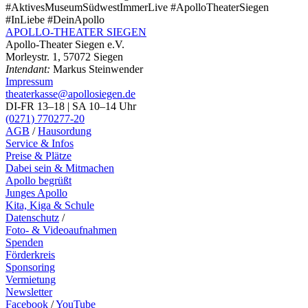
#AktivesMuseumSüdwestImmerLive #ApolloTheaterSiegen
#InLiebe #DeinApollo
APOLLO-THEATER
SIEGEN
Apollo-Theater Siegen e.V.
Morleystr. 1, 57072 Siegen
Intendant:
Markus Steinwender
Impressum
theaterkasse@apollosiegen.de
DI-FR 13–18 | SA 10–14 Uhr
(0271) 770277-20
AGB
/
Hausordung
Service & Infos
Preise & Plätze
Dabei sein & Mitmachen
Apollo begrüßt
Junges Apollo
Kita, Kiga & Schule
Datenschutz
/
Foto- & Videoaufnahmen
Spenden
Förderkreis
Sponsoring
Vermietung
Newsletter
Facebook
/
YouTube