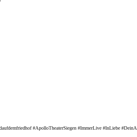
«
ordaufdemfriedhof #ApolloTheaterSiegen #ImmerLive #InLiebe #DeinA