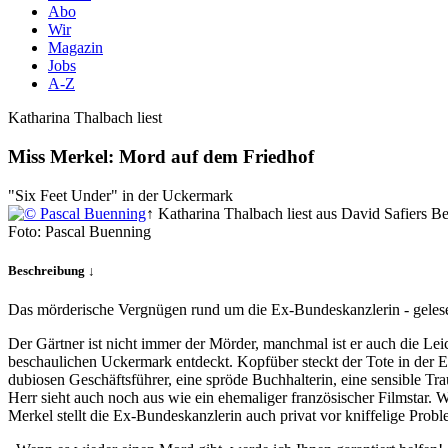
Abo
Wir
Magazin
Jobs
A-Z
Katharina Thalbach liest
Miss Merkel: Mord auf dem Friedhof
"Six Feet Under" in der Uckermark
↑ Katharina Thalbach liest aus David Safiers Bes
Foto: Pascal Buenning
Beschreibung ↓
Das mörderische Vergnügen rund um die Ex-Bundeskanzlerin - gelese
Der Gärtner ist nicht immer der Mörder, manchmal ist er auch die Lei
beschaulichen Uckermark entdeckt. Kopfüber steckt der Tote in der Er
dubiosen Geschäftsführer, eine spröde Buchhalterin, eine sensible Trau
Herr sieht auch noch aus wie ein ehemaliger französischer Filmstar.
Merkel stellt die Ex-Bundeskanzlerin auch privat vor kniffelige Probl