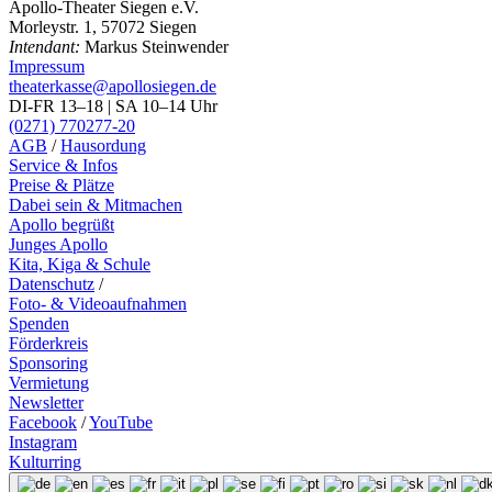
Apollo-Theater Siegen e.V.
Morleystr. 1, 57072 Siegen
Intendant:
Markus Steinwender
Impressum
theaterkasse@apollosiegen.de
DI-FR 13–18 | SA 10–14 Uhr
(0271) 770277-20
AGB
/
Hausordung
Service & Infos
Preise & Plätze
Dabei sein & Mitmachen
Apollo begrüßt
Junges Apollo
Kita, Kiga & Schule
Datenschutz
/
Foto- & Videoaufnahmen
Spenden
Förderkreis
Sponsoring
Vermietung
Newsletter
Facebook
/
YouTube
Instagram
Kulturring