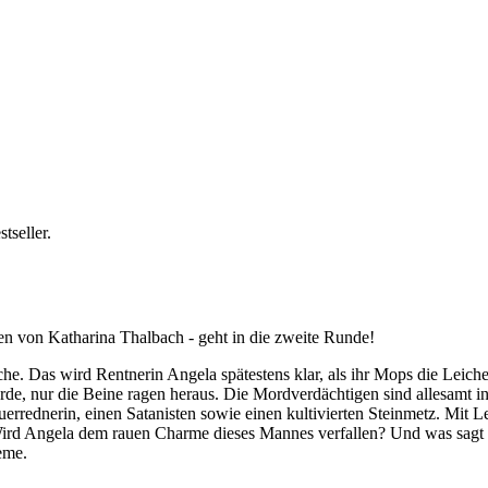
tseller.
n von Katharina Thalbach - geht in die zweite Runde!
che. Das wird Rentnerin Angela spätestens klar, als ihr Mops die Leich
de, nur die Beine ragen heraus. Die Mordverdächtigen sind allesamt in 
errednerin, einen Satanisten sowie einen kultivierten Steinmetz. Mit Le
 Wird Angela dem rauen Charme dieses Mannes verfallen? Und was sagt 
eme.