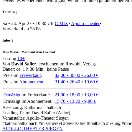
»Wenn es wieder einen Mord gibt, werde ich Ihnen garantiert helfen!
Termin ↓
Sa
•
24. Apr 27
• 19:30 Uhr
C
MIX
•
Apollo-Theater
•
Vor­verkauf ab 28.08.
Infos ↓
Miss Merkel: Mord auf dem Friedhof
Lesung
10+
Von
David Safier
, erschienen im Rowohlt Verlag
.
Dauer:
ca. 1 h 30 Min.
, keine Pause
Preis im
Freiverkauf
:
42,00 • 36,00 • 26,00 €
Preis im
Abonnement
:
31,40 • 26,40 • 19,60 €
Ermäßigt
im Freiverkauf:
21,00 • 18,00 • 13,00 €
Ermäßigt im Abonnement:
15,70 • 13,20 • 9,80 €
Besetzung:
Katharina Thalbach
Leading Team:
David Safier (Autor)
Veranstalter:
Apollo-Theater Siegen
#katharinathalbach #missmerkel #davidsafier #thalbach #lesung #m
APOLLO-THEATER
SIEGEN