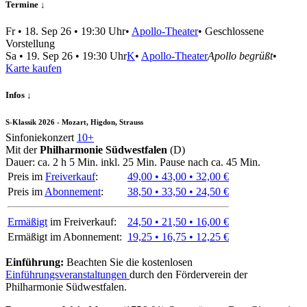
Termine ↓
Fr
•
18. Sep 26
• 19:30 Uhr
•
Apollo-Theater
•
Geschlossene
Vorstellung
Sa
•
19. Sep 26
• 19:30 Uhr
K
•
Apollo-Theater
Apollo begrüßt
•
Karte kaufen
Infos ↓
S-Klassik 2026 - Mozart, Higdon, Strauss
Sinfoniekonzert
10+
Mit der
Philharmonie Südwestfalen
(D)
Dauer:
ca. 2 h 5 Min.
inkl. 25 Min. Pause nach ca. 45 Min.
Preis im
Freiverkauf
:
49,00 • 43,00 • 32,00 €
Preis im
Abonnement
:
38,50 • 33,50 • 24,50 €
Ermäßigt
im Freiverkauf:
24,50 • 21,50 • 16,00 €
Ermäßigt im Abonnement:
19,25 • 16,75 • 12,25 €
Einführung:
Beachten Sie die kostenlosen
Einführungsveranstaltungen
durch den Förderverein der
Philharmonie Südwestfalen.