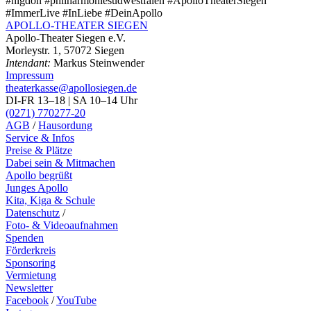
#higdon #philharmoniesüdwestfalen #ApolloTheaterSiegen
#ImmerLive #InLiebe #DeinApollo
APOLLO-THEATER
SIEGEN
Apollo-Theater Siegen e.V.
Morleystr. 1, 57072 Siegen
Intendant:
Markus Steinwender
Impressum
theaterkasse@apollosiegen.de
DI-FR 13–18 | SA 10–14 Uhr
(0271) 770277-20
AGB
/
Hausordung
Service & Infos
Preise & Plätze
Dabei sein & Mitmachen
Apollo begrüßt
Junges Apollo
Kita, Kiga & Schule
Datenschutz
/
Foto- & Videoaufnahmen
Spenden
Förderkreis
Sponsoring
Vermietung
Newsletter
Facebook
/
YouTube