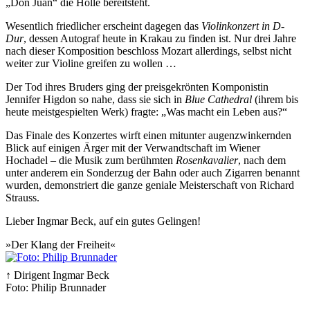
„Don Juan“ die Hölle bereitsteht.
Wesentlich friedlicher erscheint dagegen das
Violinkonzert in D-
Dur
, dessen Autograf heute in Krakau zu finden ist. Nur drei Jahre
nach dieser Komposition beschloss Mozart allerdings, selbst nicht
weiter zur Violine greifen zu wollen …
Der Tod ihres Bruders ging der preisgekrönten Komponistin
Jennifer Higdon so nahe, dass sie sich in
Blue Cathedral
(ihrem bis
heute meistgespielten Werk) fragte: „Was macht ein Leben aus?“
Das Finale des Konzertes wirft einen mitunter augenzwinkernden
Blick auf einigen Ärger mit der Verwandtschaft im Wiener
Hochadel – die Musik zum berühmten
Rosenkavalier
, nach dem
unter anderem ein Sonderzug der Bahn oder auch Zigarren benannt
wurden, demonstriert die ganze geniale Meisterschaft von Richard
Strauss.
Lieber Ingmar Beck, auf ein gutes Gelingen!
»Der Klang der Freiheit«
↑ Dirigent Ingmar Beck
Foto: Philip Brunnader