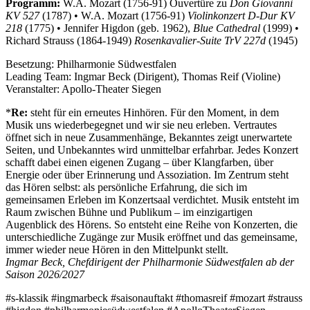
Programm:
W.A. Mozart (1756-91) Ouvertüre zu
Don Giovanni
KV 527
(1787) • W.A. Mozart (1756-91)
Violinkonzert D-Dur KV
218
(1775) • Jennifer Higdon (geb. 1962),
Blue Cathedral
(1999) •
Richard Strauss (1864-1949)
Rosenkavalier-Suite TrV 227d
(1945)
Besetzung:
Philharmonie Südwestfalen
Leading Team:
Ingmar Beck (Dirigent), Thomas Reif (Violine)
Veranstalter:
Apollo-Theater Siegen
*
Re:
steht für ein erneutes Hinhören. Für den Moment, in dem
Musik uns wiederbegegnet und wir sie neu erleben. Vertrautes
öffnet sich in neue Zusammenhänge, Bekanntes zeigt unerwartete
Seiten, und Unbekanntes wird unmittelbar erfahrbar. Jedes Konzert
schafft dabei einen eigenen Zugang – über Klangfarben, über
Energie oder über Erinnerung und Assoziation. Im Zentrum steht
das Hören selbst: als persönliche Erfahrung, die sich im
gemeinsamen Erleben im Konzertsaal verdichtet. Musik entsteht im
Raum zwischen Bühne und Publikum – im einzigartigen
Augenblick des Hörens. So entsteht eine Reihe von Konzerten, die
unterschiedliche Zugänge zur Musik eröffnet und das gemeinsame,
immer wieder neue Hören in den Mittelpunkt stellt.
Ingmar Beck, Chefdirigent der Philharmonie Südwestfalen ab der
Saison 2026/2027
#s-klassik #ingmarbeck #saisonauftakt #thomasreif #mozart #strauss