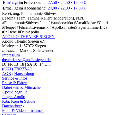
Ermäßigt
im Freiverkauf:
27,50 • 24,50 • 19,00 €
Ermäßigt im Abonnement:
24,00 • 22,00 • 17,00 €
Besetzung:
Philharmonie Südwestfalen
Leading Team:
Tamina Kallert (Moderation), N.N.
#PhilharmonieSüdwestfalen #Wunderschön #Amalfiküste #Capri
#Neapel #FilmmitLivemusik #ApolloTheaterSiegen #ImmerLive
#InLiebe #DeinApollo
APOLLO-THEATER
SIEGEN
Apollo-Theater Siegen e.V.
Morleystr. 1, 57072 Siegen
Intendant:
Markus Steinwender
Impressum
theaterkasse@apollosiegen.de
DI-FR 13–18 | SA 10–14 Uhr
(0271) 770277-20
AGB
/
Hausordung
Service & Infos
Preise & Plätze
Dabei sein & Mitmachen
Apollo begrüßt
Junges Apollo
Kita, Kiga & Schule
Datenschutz
/
Foto- & Videoaufnahmen