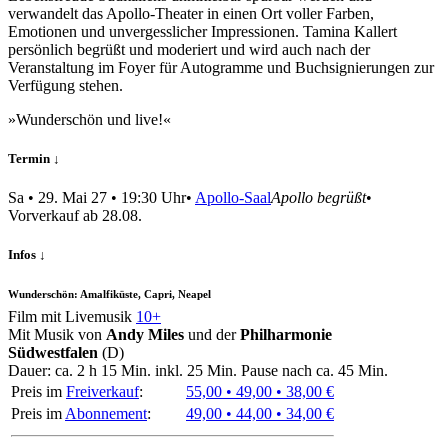
verwandelt das Apollo-Theater in einen Ort voller Farben,
Emotionen und unvergesslicher Impressionen. Tamina Kallert
persönlich begrüßt und moderiert und wird auch nach der
Veranstaltung im Foyer für Autogramme und Buchsignierungen zur
Verfügung stehen.
»Wunderschön und live!«
Termin ↓
Sa
•
29. Mai 27
• 19:30 Uhr
•
Apollo-Saal
Apollo begrüßt
•
Vor­verkauf ab 28.08.
Infos ↓
Wunderschön: Amalfiküste, Capri, Neapel
Film mit Livemusik
10+
Mit Musik von
Andy Miles
und der
Philharmonie
Südwestfalen
(D)
Dauer:
ca. 2 h 15 Min.
inkl. 25 Min. Pause nach ca. 45 Min.
Preis im
Freiverkauf
:
55,00 • 49,00 • 38,00 €
Preis im
Abonnement
:
49,00 • 44,00 • 34,00 €