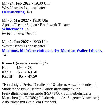
Mi •
24. Feb 2027
• 19:30 Uhr
Westfälisches Landestheater
Heimsuchung
14+
Mi •
5. Mai 2027
• 19:30 Uhr
Apollo-Theater Siegen / Bruchwerk Theater
Winternacht
14+
im Bruchwerk Theater
Mi •
2. Jun 2027
• 19:30 Uhr
Westfälisches Landestheater
Man muss für Werte eintreten. Der Mord an Walter Lübcke.
14+
Preise €
(normal • ermäßigt*)
Kat I
156
•
78
Kat II
127
•
63,50
Kat III
95
•
47,50
*
Ermäßigte Preise für
alle bis 18 Jahren; Auszubildende und
Studierende bis 29 Jahren; Bundesfreiwilligen- und
Freiwilligendienstleistende (FSJ / FÖJ); Schwerbehinderte
Menschen (ab GdB80); Inhaber:innen des Siegener Ausweises;
Arbeitslose mit aktuellem Bescheid.