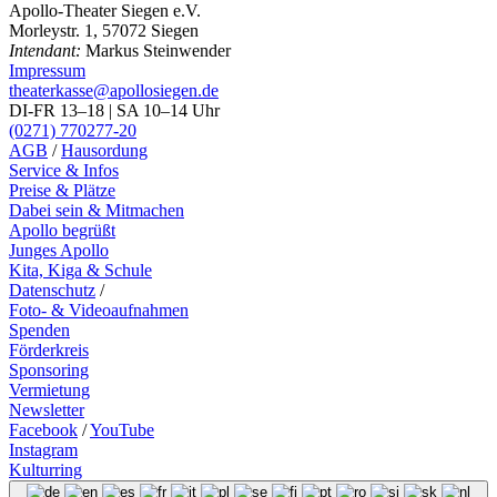
Apollo-Theater Siegen e.V.
Morleystr. 1, 57072 Siegen
Intendant:
Markus Steinwender
Impressum
theaterkasse@apollosiegen.de
DI-FR 13–18 | SA 10–14 Uhr
(0271) 770277-20
AGB
/
Hausordung
Service & Infos
Preise & Plätze
Dabei sein & Mitmachen
Apollo begrüßt
Junges Apollo
Kita, Kiga & Schule
Datenschutz
/
Foto- & Videoaufnahmen
Spenden
Förderkreis
Sponsoring
Vermietung
Newsletter
Facebook
/
YouTube
Instagram
Kulturring