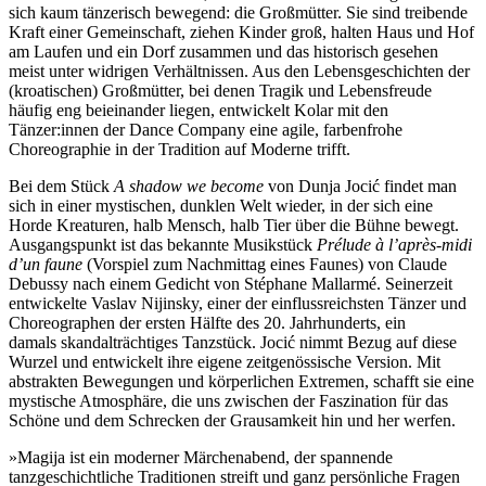
sich kaum tänzerisch bewegend: die Großmütter. Sie sind treibende
Kraft einer Gemeinschaft, ziehen Kinder groß, halten Haus und Hof
am Laufen und ein Dorf zusammen und das historisch gesehen
meist unter widrigen Verhältnissen. Aus den Lebensgeschichten der
(kroatischen) Großmütter, bei denen Tragik und Lebensfreude
häufig eng beieinander liegen, entwickelt Kolar mit den
Tänzer:innen der Dance Company eine agile, farbenfrohe
Choreographie in der Tradition auf Moderne trifft.
Bei dem Stück
A shadow we become
von Dunja Jocić findet man
sich in einer mystischen, dunklen Welt wieder, in der sich eine
Horde Kreaturen, halb Mensch, halb Tier über die Bühne bewegt.
Ausgangspunkt ist das bekannte Musikstück
Prélude à l’après-midi
d’un faune
(Vorspiel zum Nachmittag eines Faunes) von Claude
Debussy nach einem Gedicht von Stéphane Mallarmé. Seinerzeit
entwickelte Vaslav Nijinsky, einer der einflussreichsten Tänzer und
Choreographen der ersten Hälfte des 20. Jahrhunderts, ein
damals skandalträchtiges Tanzstück. Jocić nimmt Bezug auf diese
Wurzel und entwickelt ihre eigene zeitgenössische Version. Mit
abstrakten Bewegungen und körperlichen Extremen, schafft sie eine
mystische Atmosphäre, die uns zwischen der Faszination für das
Schöne und dem Schrecken der Grausamkeit hin und her werfen.
»Magija ist ein moderner Märchenabend, der spannende
tanzgeschichtliche Traditionen streift und ganz persönliche Fragen