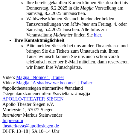
Ihre bereits gekauften Karten können Sie ab sofort bis
Donnerstag, 6.2.2025 in die
Magija
Vorstellung am
Samstag, 8.2.2025 umtauschen.
Wahlweise können Sie auch in eine der beiden
Tanzvorstellungen von
Midwinter
am Freitag, 4. oder
Samstag, 5.4.2025 tauschen. Alle Infos zur
Veranstaltung
Midwinte
r finden Sie
hier
.
Ihre Kontaktmöglichkeit
Bitte melden Sie sich bei uns an der Theaterkasse und
bringen Sie die Tickets zum Umtausch mit. Ihren
Tauschwunsch können Sie uns auch schon vorab
telefonisch oder per E-Mail mitteilen, dann reservieren
wir Ihnen Ihre Wunschplätze.
Video:
Magija "Nonice" | Trailer
Video:
Magija "A shadow we become" | Trailer
#apollotheatersiegen #immerlive #tanzland
#siegentanztzuneuenufern #sovieltanz #magija
APOLLO-THEATER
SIEGEN
Apollo-Theater Siegen e.V.
Morleystr. 1, 57072 Siegen
Intendant:
Markus Steinwender
Impressum
theaterkasse@apollosiegen.de
DI-FR 13–18 | SA 10–14 Uhr