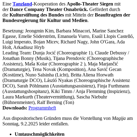
Eine
Tanzland
-Kooperation des
Apollo-Theater Siegen
mit
der
Dance Company Theater Osnabrück.
Gefördert durch
die
Kulturstiftung des Bundes
mit Mitteln der
Beauftragten der
Bundesregierung für Kultur und Medien
.
Besetzung:
Jeongmin Kim, Barbara Minacori, Marine Sanchez
Egasse, Emelie Söderström, Emanuela Vurro, Esaúl Llopis Castelló,
Luigi lmperato, Bojan Micev, Richard Nagy, John O'Gara, Ada
Holt, Arkadiusz Hryb
Leading Team:
Dunja Jocić (Choreographie 1), Claude Debussy /
Jonathan Bonny (Musik), Tijana Prendovic (Choreographische
Assistenz), Maša Kolar (Choreographie 2 ), Maja Marjančić
(Dramaturgie), Tena Novak (Komposition), Ana Savić Gecan
(Kostüme), Nuno Salsinha (Licht), Britta Aliena Horwath
(Dramaturgie DCO), László Nyakas (Choreographische Assistenz
DCO), Sarah Pöhlmann (Ausstattungsassistenz), Finja Furthmann
(Ausstattungshospitanz), Kiki Timm / Anja Flemming (lnspizienz),
Laura Markurth (Theatervermittlung), Sascha Niebuhr
(Bühnenmeister), Ralf Berning (Ton)
Downloads:
Programmheft
Aus dispositorischen Gründen muss die Vorstellung von
Magija
am
Sonntag, 9.2.2025 leider entfallen.
Umtauschmöglichkeiten